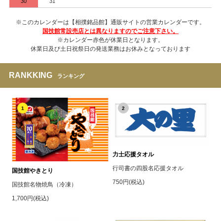
30
31
※このカレンダーは【相撲銘品館】通販サイトの営業カレンダーです。
国技館常設売店とは異なりますのでご注意下さい。
※カレンダー赤色が休業日となります。
休業日及び土日祝祭日の発送業務はお休みとなっております
RANKKING
ランキング
1
2
力士応援タオル
行司書の四股名応援タオル
国技館やきとり
750円(税込)
国技館名物焼鳥（冷凍）
1,700円(税込)