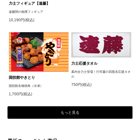
力士フィギュア【遠藤】
遠藤関の相撲フィギュア
10,190円(税込)
力士応援タオル
幕内全力士登場！行司書の四股名応援タオ
ル
国技館やきとり
750円(税込)
国技館名物焼鳥（冷凍）
1,700円(税込)
もっと見る