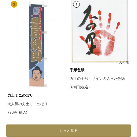
3
4
手形色紙
力士の手形・サインの入った色紙
370円(税込)
力士ミニのぼり
大人気の力士ミニのぼり
780円(税込)
もっと見る