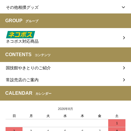
その他相撲グッズ
GROUP
グループ
ネコポス対応商品
CONTENTS
コンテンツ
国技館やきとりのご紹介
常設売店のご案内
CALENDAR
カレンダー
2026年8月
日
月
火
水
木
金
土
1
2
3
4
5
6
7
8