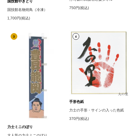
国技館やきとり
750円(税込)
国技館名物焼鳥（冷凍）
1,700円(税込)
3
4
手形色紙
力士の手形・サインの入った色紙
370円(税込)
力士ミニのぼり
大人気の力士ミニのぼり