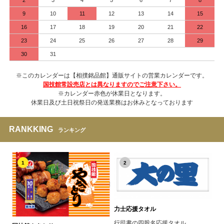
9
10
11
12
13
14
15
16
17
18
19
20
21
22
23
24
25
26
27
28
29
30
31
※このカレンダーは【相撲銘品館】通販サイトの営業カレンダーです。
国技館常設売店とは異なりますのでご注意下さい。
※カレンダー赤色が休業日となります。
休業日及び土日祝祭日の発送業務はお休みとなっております
RANKKING
ランキング
1
2
力士応援タオル
行司書の四股名応援タオル