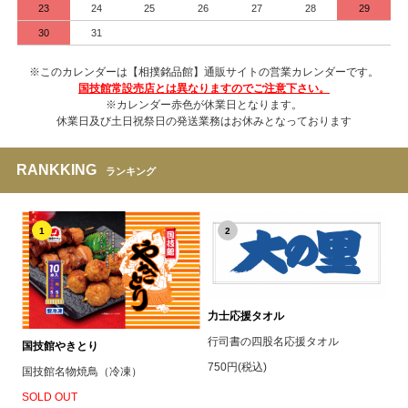
23
24
25
26
27
28
29
30
31
※このカレンダーは【相撲銘品館】通販サイトの営業カレンダーです。
国技館常設売店とは異なりますのでご注意下さい。
※カレンダー赤色が休業日となります。
休業日及び土日祝祭日の発送業務はお休みとなっております
RANKKING
ランキング
1
2
力士応援タオル
行司書の四股名応援タオル
国技館やきとり
750円(税込)
国技館名物焼鳥（冷凍）
SOLD OUT