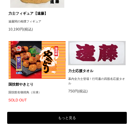
力士フィギュア【遠藤】
遠藤関の相撲フィギュア
10,190円(税込)
力士応援タオル
幕内全力士登場！行司書の四股名応援タオ
ル
国技館やきとり
750円(税込)
国技館名物焼鳥（冷凍）
SOLD OUT
もっと見る