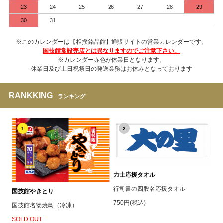
23
24
25
26
27
28
29
30
31
※このカレンダーは【相撲銘品館】通販サイトの営業カレンダーです。
国技館常設売店とは異なりますのでご注意下さい。
※カレンダー赤色が休業日となります。
休業日及び土日祝祭日の発送業務はお休みとなっております
RANKKING
ランキング
1
2
力士応援タオル
行司書の四股名応援タオル
国技館やきとり
750円(税込)
国技館名物焼鳥（冷凍）
SOLD OUT