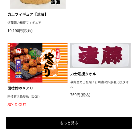
力士フィギュア【遠藤】
遠藤関の相撲フィギュア
10,190円(税込)
力士応援タオル
幕内全力士登場！行司書の四股名応援タオ
ル
国技館やきとり
750円(税込)
国技館名物焼鳥（冷凍）
SOLD OUT
もっと見る