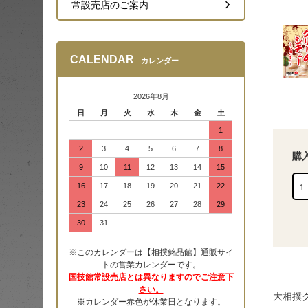
常設売店のご案内
CALENDAR
カレンダー
2026年8月
日
月
火
水
木
金
土
1
2
3
4
5
6
7
8
購
9
10
11
12
13
14
15
16
17
18
19
20
21
22
23
24
25
26
27
28
29
30
31
※このカレンダーは【相撲銘品館】通販サイ
トの営業カレンダーです。
国技館常設売店とは異なりますのでご注意下
さい。
大相撲
※カレンダー赤色が休業日となります。