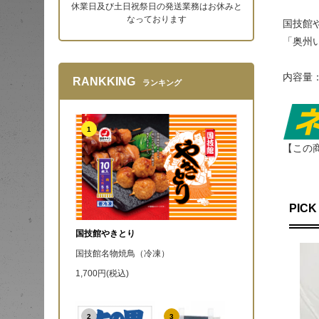
休業日及び土日祝祭日の発送業務はお休みと
なっております
国技館
「奥州
内容量：
RANKKING
ランキング
1
【この
PICK
国技館やきとり
国技館名物焼鳥（冷凍）
1,700円(税込)
2
3