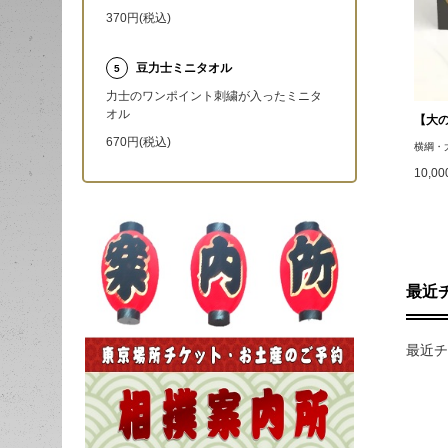
370円(税込)
豆力士ミニタオル
5
力士のワンポイント刺繍が入ったミニタ
オル
【大
670円(税込)
横綱・
10,0
最近
最近チ