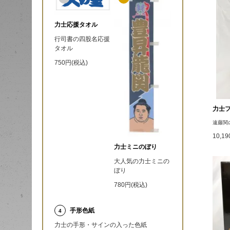
力士応援タオル
行司書の四股名応援
タオル
750円(税込)
力士
遠藤関
10,1
力士ミニのぼり
大人気の力士ミニの
ぼり
780円(税込)
手形色紙
4
力士の手形・サインの入った色紙