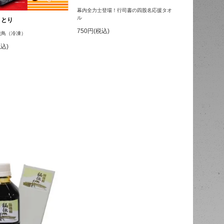
幕内全力士登場！行司書の四股名応援タオ
ル
きとり
750円(税込)
焼鳥（冷凍）
税込)