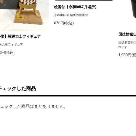
絵番付【令和8年7月場所】
令和8年7月場所の絵番付
670円(税込)
国技館秘
の里】横綱力士フィギュア
国技館名物
大の里フィギュア
れです。
00円(税込)
1,080円(
チェックした商品
ェックした商品はまだありません。