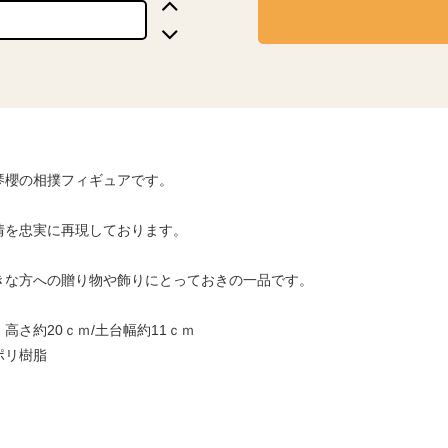
琴櫻の相撲フィギュアです。
情を忠実に再現しております。
きな方への贈り物や飾りにとっておきの一品です。
高さ約20ｃｍ/土台幅約11ｃｍ
ポリ樹脂