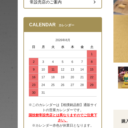
常設売店のご案内
CALENDAR
カレンダー
2026年8月
日
月
火
水
木
金
土
1
2
3
4
5
6
7
8
9
10
11
12
13
14
15
16
17
18
19
20
21
22
23
24
25
26
27
28
29
30
31
※このカレンダーは【相撲銘品館】通販サイ
トの営業カレンダーです。
国技館常設売店とは異なりますのでご注意下
さい。
購
※カレンダー赤色が休業日となります。