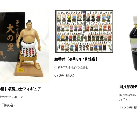
絵番付【令和8年7月場所】
令和8年7月場所の絵番付
670円(税込)
国技館秘
の里】横綱力士フィギュア
国技館名物
大の里フィギュア
れです。
00円(税込)
1,080円(