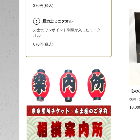
370円(税込)
豆力士ミニタオル
5
力士のワンポイント刺繍が入ったミニタ
オル
670円(税込)
【大
横綱・
10,0