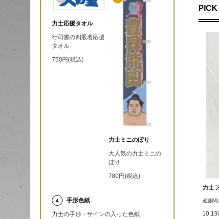
PICK
力士応援タオル
行司書の四股名応援
タオル
750円(税込)
力士ミニのぼり
大人気の力士ミニの
ぼり
780円(税込)
力士
手形色紙
4
遠藤関
10,1
力士の手形・サインの入った色紙