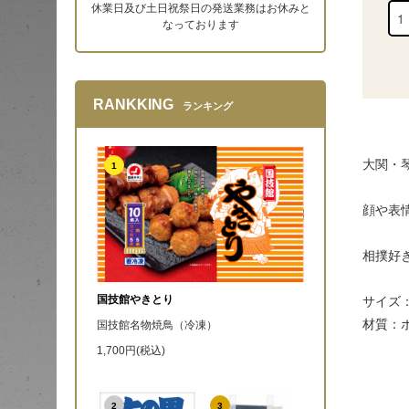
休業日及び土日祝祭日の発送業務はお休みと
なっております
RANKKING
ランキング
大関・
1
顔や表
相撲好
国技館やきとり
サイズ：
材質：
国技館名物焼鳥（冷凍）
1,700円(税込)
2
3