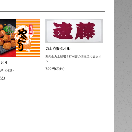
力士応援タオル
幕内全力士登場！行司書の四股名応援タオ
ル
きとり
750円(税込)
焼鳥（冷凍）
税込)