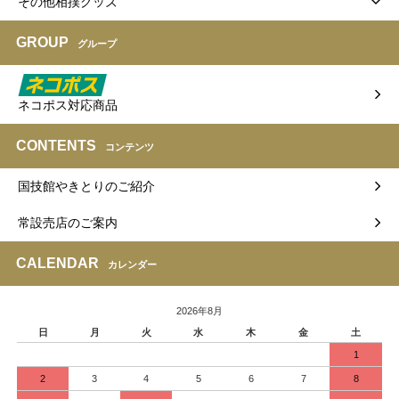
その他相撲グッズ
GROUP
グループ
ネコポス対応商品
CONTENTS
コンテンツ
国技館やきとりのご紹介
常設売店のご案内
CALENDAR
カレンダー
2026年8月
日
月
火
水
木
金
土
1
2
3
4
5
6
7
8