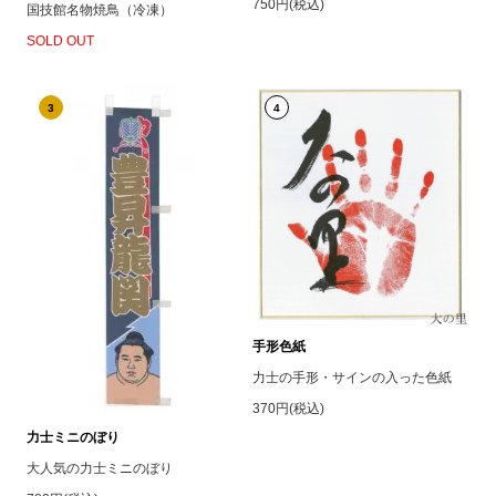
750円(税込)
国技館名物焼鳥（冷凍）
SOLD OUT
3
4
手形色紙
力士の手形・サインの入った色紙
370円(税込)
力士ミニのぼり
大人気の力士ミニのぼり