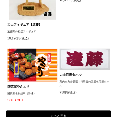
10,000円(税込)
力士フィギュア【遠藤】
遠藤関の相撲フィギュア
10,190円(税込)
力士応援タオル
幕内全力士登場！行司書の四股名応援タオ
ル
国技館やきとり
750円(税込)
国技館名物焼鳥（冷凍）
SOLD OUT
もっと見る