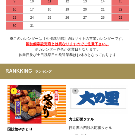
9
10
11
12
13
14
15
16
17
18
19
20
21
22
23
24
25
26
27
28
29
30
31
※このカレンダーは【相撲銘品館】通販サイトの営業カレンダーです。
国技館常設売店とは異なりますのでご注意下さい。
※カレンダー赤色が休業日となります。
休業日及び土日祝祭日の発送業務はお休みとなっております
RANKKING
ランキング
1
2
力士応援タオル
行司書の四股名応援タオル
国技館やきとり