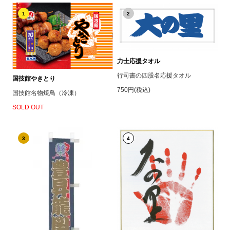
1
2
力士応援タオル
行司書の四股名応援タオル
国技館やきとり
750円(税込)
国技館名物焼鳥（冷凍）
SOLD OUT
3
4