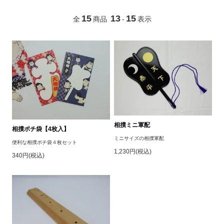
15
13
15
全
商品
-
表示
相撲ミニ軍配
相撲ポチ袋【4枚入】
ミニサイズの相撲軍配
便利な相撲ポチ袋４枚セット
1,230円(税込)
340円(税込)